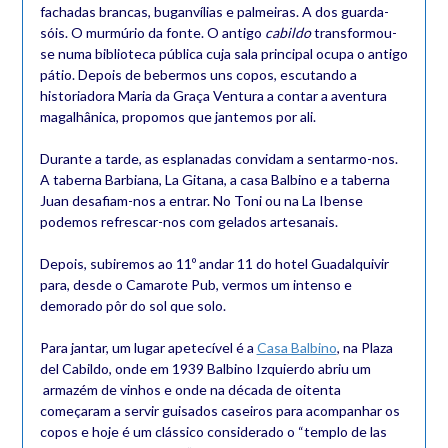
fachadas brancas, buganvílias e palmeiras. A dos guarda-
sóis. O murmúrio da fonte. O antigo
cabildo
transformou-
se numa biblioteca pública cuja sala principal ocupa o antigo
pátio. Depois de bebermos uns copos, escutando a
historiadora Maria da Graça Ventura a contar a aventura
magalhânica, propomos que jantemos por ali.
Durante a tarde, as esplanadas convidam a sentarmo-nos.
A taberna Barbiana, La Gitana, a casa Balbino e a taberna
Juan desafiam-nos a entrar. No Toni ou na La Ibense
podemos refrescar-nos com gelados artesanais.
Depois, subiremos ao 11º andar 11 do hotel Guadalquivir
para, desde o Camarote Pub, vermos um intenso e
demorado pôr do sol que solo.
Para jantar, um lugar apetecível é a
Casa Balbino
, na Plaza
del Cabildo, onde em 1939 Balbino Izquierdo abriu um
armazém de vinhos e onde na década de oitenta
começaram a servir guisados caseiros para acompanhar os
copos e hoje é um clássico considerado o “templo de las