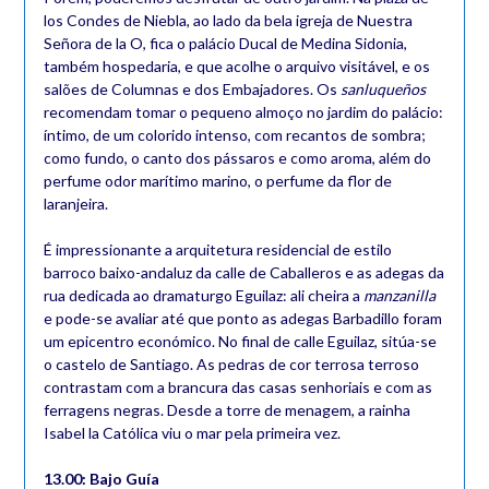
los Condes de Niebla, ao lado da bela igreja de Nuestra
Señora de la O, fica o palácio Ducal de Medina Sidonia,
também hospedaria, e que acolhe o arquivo visitável, e os
salões de Columnas e dos Embajadores. Os
sanluqueños
recomendam tomar o pequeno almoço no jardim do palácio:
íntimo, de um colorido intenso, com recantos de sombra;
como fundo, o canto dos pássaros e como aroma, além do
perfume odor marítimo marino, o perfume da flor de
laranjeira.
É impressionante a arquitetura residencial de estilo
barroco baixo-andaluz da calle de Caballeros e as adegas da
rua dedicada ao dramaturgo Eguilaz: ali cheira a
manzanilla
e pode-se avaliar até que ponto as adegas Barbadillo foram
um epicentro económico. No final de calle Eguilaz, sitúa-se
o castelo de Santiago. As pedras de cor terrosa terroso
contrastam com a brancura das casas senhoriais e com as
ferragens negras. Desde a torre de menagem, a rainha
Isabel la Católica viu o mar pela primeira vez.
13.00: Bajo Guía