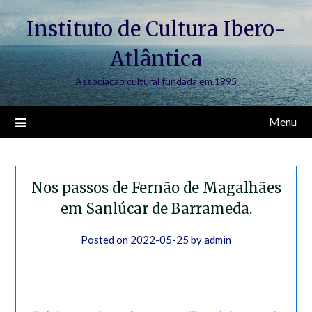
Skip
Instituto de Cultura Ibero-
to
content
Atlântica
Associação cultural fundada em 1995
Menu
Nos passos de Fernão de Magalhães
em Sanlúcar de Barrameda.
Posted on
2022-05-25
by
admin