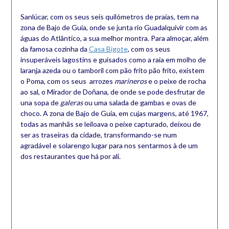
Sanlúcar, com os seus seis quilómetros de praias, tem na
zona de Bajo de Guía, onde se junta rio Guadalquivir com as
águas do Atlântico, a sua melhor montra. Para almoçar, além
da famosa cozinha da
Casa Bigote
, com os seus
insuperáveis lagostins e guisados como a raia em molho de
laranja azeda ou o tamboril com pão frito pão frito, existem
o Poma, com os seus arrozes
marineros
e o peixe de rocha
ao sal, o Mirador de Doñana, de onde se pode desfrutar de
una sopa de
galeras
ou uma salada de gambas e ovas de
choco. A zona de Bajo de Guía, em cujas margens, até 1967,
todas as manhãs se leiloava o peixe capturado, deixou de
ser as traseiras da cidade, transformando-se num
agradável e solarengo lugar para nos sentarmos à de um
dos restaurantes que há por ali.