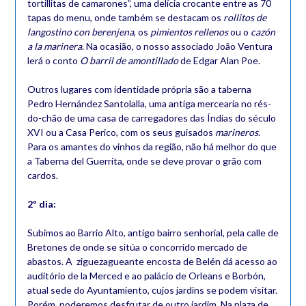
tortillitas de camarones”, uma delícia crocante entre as 70
tapas do menu, onde também se destacam os
rollitos de
langostino con berenjena
, os
pimientos rellenos
ou o
cazón
a la marinera
. Na ocasião, o nosso associado João Ventura
lerá o conto
O barril de amontillado
de Edgar Alan Poe.
Outros lugares com identidade própria são a taberna
Pedro Hernández Santolalla, uma antiga mercearia no rés-
do-chão de uma casa de carregadores das Índias do século
XVI ou a Casa Perico, com os seus guisados
marineros
.
Para os amantes do vinhos da região, não há melhor do que
a Taberna del Guerrita, onde se deve provar o grão com
cardos.
2º dia:
Subimos ao Barrio Alto, antigo bairro senhorial, pela calle de
Bretones de onde se sitúa o concorrido mercado de
abastos. A ziguezagueante encosta de Belén dá acesso ao
auditório de la Merced e ao palácio de Orleans e Borbón,
atual sede do Ayuntamiento, cujos jardins se podem visitar.
Porém, poderemos desfrutar de outro jardim. Na plaza de