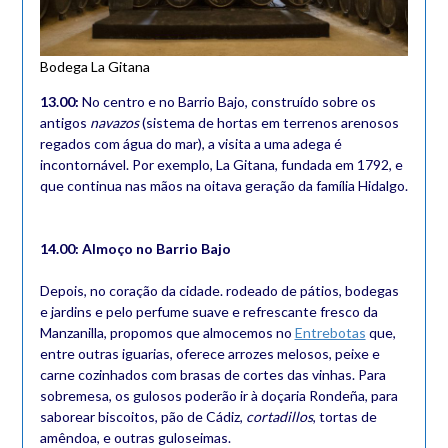
Bodega La Gitana
13.00:
No centro e no Barrio Bajo, construído sobre os
antigos
navazos
(sistema de hortas em terrenos arenosos
regados com água do mar), a visita a uma adega é
incontornável. Por exemplo, La Gitana, fundada em 1792, e
que continua nas mãos na oitava geração da família Hidalgo.
14.00: Almoço no Barrio Bajo
Depois, no coração da cidade. rodeado de pátios, bodegas
e jardins e pelo perfume suave e refrescante fresco da
Manzanilla, propomos que almocemos no
Entrebotas
que,
entre outras iguarias, oferece arrozes melosos, peixe e
carne cozinhados com brasas de cortes das vinhas. Para
sobremesa, os gulosos poderão ir à doçaria Rondeña, para
saborear biscoitos, pão de Cádiz,
cortadillos
, tortas de
amêndoa, e outras guloseimas.