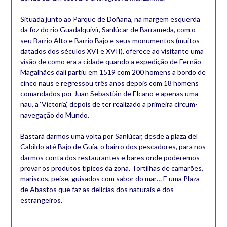
Situada junto ao Parque de Doñana, na margem esquerda
da foz do rio Guadalquivir, Sanlúcar de Barrameda, com o
seu Barrio Alto e Barrio Bajo e seus monumentos (muitos
datados dos séculos XVI e XVII), oferece ao visitante uma
visão de como era a cidade quando a expedição de Fernão
Magalhães dali partiu em 1519 com 200 homens a bordo de
cinco naus e regressou três anos depois com 18 homens
comandados por Juan Sebastián de Elcano e apenas uma
nau, a ‘Victoria’, depois de ter realizado a primeira circum-
navegação do Mundo.
Bastará darmos uma volta por Sanlúcar, desde a plaza del
Cabildo até Bajo de Guía, o bairro dos pescadores, para nos
darmos conta dos restaurantes e bares onde poderemos
provar os produtos típicos da zona. Tortilhas de camarões,
mariscos, peixe, guisados com sabor do mar… E uma Plaza
de Abastos que faz as delícias dos naturais e dos
estrangeiros.