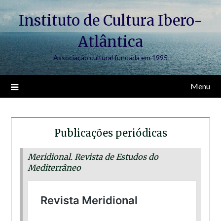
Skip
Instituto de Cultura Ibero-
to
content
Atlântica
Associação cultural fundada em 1995
Menu
Publicações periódicas
Meridional. Revista de Estudos do
Mediterrâneo