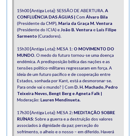
15h00 [Antiga Lota]: SESSÃO DE ABERTURA.
A
CONFLUÊNCIA DAS ÁGUAS |
Com
Álvaro Bila
(Presidente da CMP),
Maria da Graça M. Ventura
(Presidente do ICIA) e
João B. Ventura
e
Luís Filipe
Sarmento
(Curadores).
15h30 [Antiga Lota]: MESA 1:
O MOVIMENTO DO
MUNDO
. O medo do futuro tornou-se uma doença
endémica. A predisposição bélica das nações e as
tensões político-militares regressaram em força. A
ideia de um futuro pacífico e de cooperação entre
Estados, sonhada por Kant, está a desmoronar-se.
Para onde vai o mundo? | Com
D. H. Machado, Pedro
Teixeira Neves, Bengt Berg e Agneta Falk |
Moderação:
Lauren Mendinueta.
17h30 [Antiga Lota]: MESA 2
:
MEDITAÇÃO SOBRE
RUÍNAS
: Sobre a guerra e a destruição dos valores
associados à dignidade da paz; perceção do
sofrimento, o alheio e o nosso – em diferido. Haverá