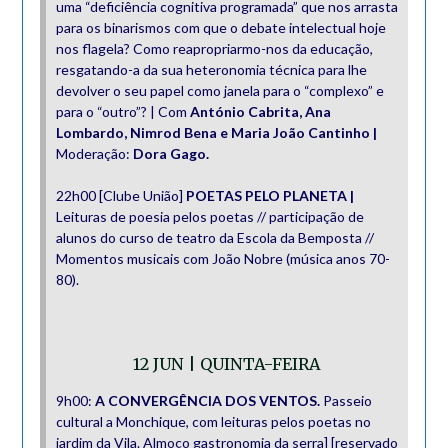
uma “deficiência cognitiva programada” que nos arrasta
para os binarismos com que o debate intelectual hoje
nos flagela? Como reapropriarmo-nos da educação,
resgatando-a da sua heteronomia técnica para lhe
devolver o seu papel como janela para o “complexo” e
para o “outro”? | Com
António Cabrita, Ana
Lombardo, Nimrod Bena e Maria João Cantinho |
Moderação:
Dora Gago.
22h00 [Clube União]
POETAS PELO PLANETA |
Leituras de poesia pelos poetas // participação de
alunos do curso de teatro da Escola da Bemposta //
Momentos musicais com João Nobre (música anos 70-
80).
12 JUN | QUINTA-FEIRA
9h00:
A CONVERGÊNCIA DOS VENTOS.
Passeio
cultural a Monchique, com leituras pelos poetas no
jardim da Vila. Almoço gastronomia da serra] [reservado