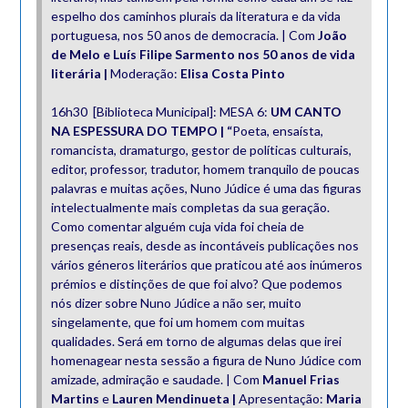
espelho dos caminhos plurais da literatura e da vida
portuguesa, nos 50 anos de democracia. | Com
João
de Melo e Luís Filipe Sarmento nos 50 anos de vida
literária |
Moderação:
Elisa Costa Pinto
16h30 [Biblioteca Municipal]: MESA 6:
UM CANTO
NA ESPESSURA DO TEMPO | “
Poeta, ensaísta,
romancista, dramaturgo, gestor de políticas culturais,
editor, professor, tradutor, homem tranquilo de poucas
palavras e muitas ações, Nuno Júdice é uma das figuras
intelectualmente mais completas da sua geração.
Como comentar alguém cuja vida foi cheia de
presenças reais, desde as incontáveis publicações nos
vários géneros literários que praticou até aos inúmeros
prémios e distinções de que foi alvo? Que podemos
nós dizer sobre Nuno Júdice a não ser, muito
singelamente, que foi um homem com muitas
qualidades. Será em torno de algumas delas que irei
homenagear nesta sessão a figura de Nuno Júdice com
amizade, admiração e saudade. | Com
Manuel Frias
Martins
e
Lauren Mendinueta |
Apresentação:
Maria