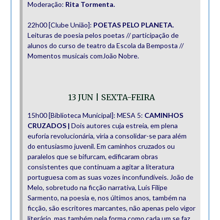
Moderação:
Rita Tormenta.
22h00 [Clube União]:
POETAS PELO PLANETA.
Leituras de poesia pelos poetas // participação de
alunos do curso de teatro da Escola da Bemposta //
Momentos musicais comJoão Nobre.
13 JUN | SEXTA-FEIRA
15h00 [Biblioteca Municipal]: MESA 5:
CAMINHOS
CRUZADOS |
Dois autores cuja estreia, em plena
euforia revolucionária, viria a consolidar-se para além
do entusiasmo juvenil. Em caminhos cruzados ou
paralelos que se bifurcam, edificaram obras
consistentes que continuam a agitar a literatura
portuguesa com as suas vozes inconfundíveis. João de
Melo, sobretudo na ficção narrativa, Luís Filipe
Sarmento, na poesia e, nos últimos anos, também na
ficção, são escritores marcantes, não apenas pelo vigor
literário, mas também pela forma como cada um se faz