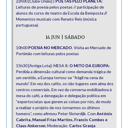
22h00 [Clube União] |
POETAS PELO PLANETA:
Leituras de poesia pelos poetas // participação de
alunos do curso de teatro da Escola da Bemposta
//
Momentos musicais com Renato Reis (música
portuguesa).
14 JUN | SÁBADO
10h00
POESIA NO MERCADO
. Visita ao Mercado de
Portimão com leituras pelos poetas
15h30 [Antiga Lota]: MESA 8
:
O MITO DA EUROPA:
Perdida a dimensão cultural como demanda trágica de
um sentido, a Europa tornou-se “frágil na cena do
mundo”. Em vez dos cafés, os não-lugares sem alma dos
centros comerciais. Em vez da conversa mobilizadora à
mesa do café, a denegação e delegação política em
“expertocratas que gerem as coisas por nós, de modo
a realizar o projeto de nos tornarmos os últimos
homens”, como afirmou Peter Sloterdijk. Com
António
Cabrita, Manuel Frias Martins, Francis Combes e
Claus Ankersen.
Moderação:
Carlos Granja