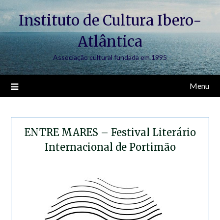
Skip
Instituto de Cultura Ibero-
to
content
Atlântica
Associação cultural fundada em 1995
Menu
ENTRE MARES – Festival Literário
Internacional de Portimão