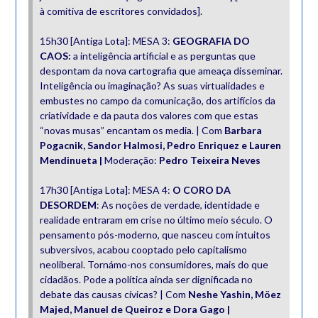
à comitiva de escritores convidados].
15h30 [Antiga Lota]: MESA 3:
GEOGRAFIA DO
CAOS:
a inteligência artificial e as perguntas que
despontam da nova cartografia que ameaça disseminar.
Inteligência ou imaginação? As suas virtualidades e
embustes no campo da comunicação, dos artifícios da
criatividade e da pauta dos valores com que estas
“novas musas” encantam os media. | Com
Barbara
Pogacnik, Sandor Halmosi, Pedro Enriquez e Lauren
Mendinueta |
Moderação:
Pedro Teixeira Neves
17h30 [Antiga Lota]: MESA 4:
O CORO DA
DESORDEM
: As noções de verdade, identidade e
realidade entraram em crise no último meio século. O
pensamento pós-moderno, que nasceu com intuitos
subversivos, acabou cooptado pelo capitalismo
neoliberal. Tornámo-nos consumidores, mais do que
cidadãos. Pode a política ainda ser dignificada no
debate das causas cívicas? | Com
Neshe Yashin, Möez
Majed, Manuel de Queiroz e Dora Gago |