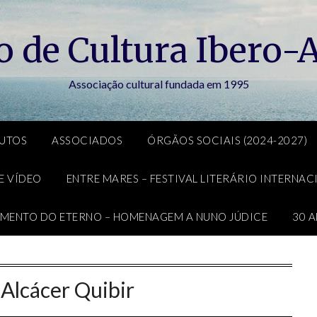
to de Cultura Ibero-A
Associação cultural fundada em 1995
TUTOS
ASSOCIADOS
ÓRGÃOS SOCIAIS (2024-2027)
E VÍDEO
ENTRE MARES – FESTIVAL LITERÁRIO INTERNA
IMENTO DO ETERNO – HOMENAGEM A NUNO JÚDICE
30 A
:
Alcácer Quibir