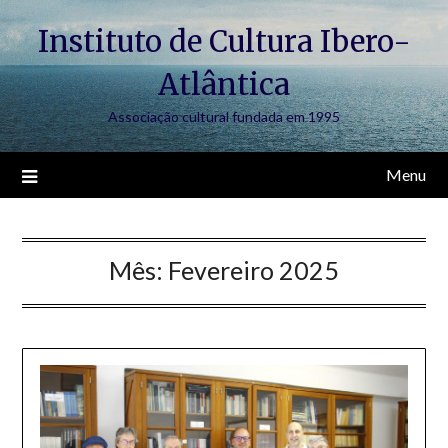
Skip
Instituto de Cultura Ibero-
to
content
Atlântica
Associação cultural fundada em 1995
Menu
Mês:
Fevereiro 2025