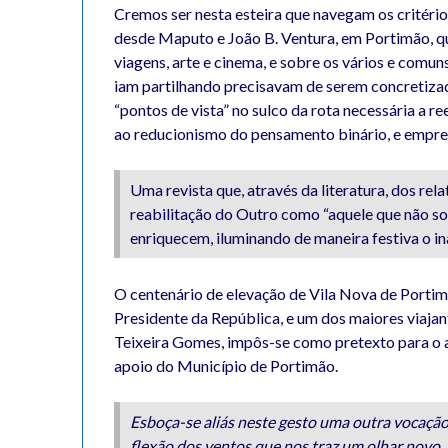
Cremos ser nesta esteira que navegam os critério
desde Maputo e João B. Ventura, em Portimão, qu
viagens, arte e cinema, e sobre os vários e comun
iam partilhando precisavam de serem concretiza
“pontos de vista” no sulco da rota necessária a 
ao reducionismo do pensamento binário, e empre
Uma revista que, através da literatura, dos rel
reabilitação do Outro como “aquele que não so
enriquecem, iluminando de maneira festiva o 
O centenário de elevação de Vila Nova de Portim
Presidente da República, e um dos maiores viaja
Teixeira Gomes, impôs-se como pretexto para o 
apoio do Município de Portimão.
Esboça-se aliás neste gesto uma outra vocação 
flexão dos ventos que nos traz um olhar novo.