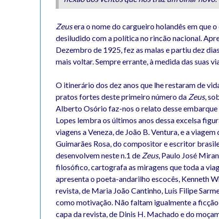
Zeus
era o nome do cargueiro holandês em que o 
desiludido com a política no rincão nacional. Apr
Dezembro de 1925, fez as malas e partiu dez dia
mais voltar. Sempre errante, à medida das suas vi
O itinerário dos dez anos que lhe restaram de vi
pratos fortes deste primeiro número da
Zeus
, so
Alberto Osório faz-nos o relato desse embarque
Lopes lembra os últimos anos dessa excelsa fig
viagens a Veneza, de João B. Ventura, e a viagem 
Guimarães Rosa, do compositor e escritor brasi
desenvolvem neste n.1 de
Zeus
, Paulo José Mira
filosófico, cartografa as miragens que toda a vi
apresenta o poeta-andarilho escocês, Kenneth Wh
revista, de Maria João Cantinho, Luís Filipe Sar
como motivação. Não faltam igualmente a ficção 
capa da revista, de Dinis H. Machado e do moça