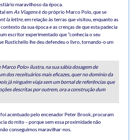
stiário maravilhoso da época.
ntal em
As Viagens
é do próprio Marco Polo, que se
nt la lettre
, em relação às terras que visitou, enquanto as
 contexto da sua época e as crenças de que esta padecia
e um escritor experimentado que “conhecia o seu
que Rustichello lhe deu defendeu o livro, tornando-o um
 Marco Polo» ilustra, na sua sábia dosagem de
um dos receituários mais eficazes, quer no domínio da
 pois já ninguém viaja sem um bornal de referências que
moções descritas por outrem, ora a construção dum
mo foi acentuado pelo encenador Peter Brook, procuram
ncia do mito – porque sem essa proximidade não
a não conseguimos maravilhar-nos.