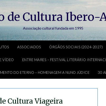
to de Cultura Ibero-A
Associação cultural fundada em 1995
TUTOS
ASSOCIADOS
ÓRGÃOS SOCIAIS (2024-2027)
E VÍDEO
ENTRE MARES – FESTIVAL LITERÁRIO INTERNA
IMENTO DO ETERNO – HOMENAGEM A NUNO JÚDICE
30 A
de Cultura Viageira