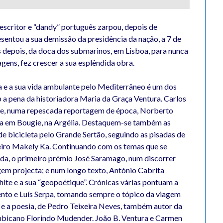
escritor e “dandy” português zarpou, depois de
esentou a sua demissão da presidência da nação, a 7 de
s depois, da doca dos submarinos, em Lisboa, para nunca
agens, fez crescer a sua esplêndida obra.
da e a sua vida ambulante pelo Mediterrâneo é um dos
b a pena da historiadora Maria da Graça Ventura. Carlos
 e, numa repescada reportagem de época, Norberto
ura em Bougie, na Argélia. Destaquem-se também as
de bicicleta pelo Grande Sertão, seguindo as pisadas de
leiro Makely Ka. Continuando com os temas que se
nda, o primeiro prémio José Saramago, num discorrer
agem projecta; e num longo texto, António Cabrita
ite e a sua “geopoétique”. Crónicas várias pontuam a
mento e Luís Serpa, tomando sempre o tópico da viagem
e a poesia, de Pedro Teixeira Neves, também autor da
mbicano Florindo Mudender. João B. Ventura e Carmen