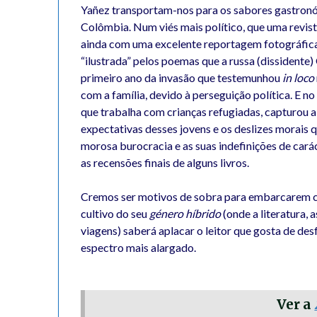
Yañez transportam-nos para os sabores gastronó
Colômbia. Num viés mais político, que uma revi
ainda com uma excelente reportagem fotográfica
“ilustrada” pelos poemas que a russa (dissidente)
primeiro ano da invasão que testemunhou
in loco
com a família, devido à perseguição política. E no
que trabalha com crianças refugiadas, capturou 
expectativas desses jovens e os deslizes morais 
morosa burocracia e as suas indefinições de cará
as recensões finais de alguns livros.
Cremos ser motivos de sobra para embarcarem co
cultivo do seu
género híbrido
(onde a literatura,
viagens) saberá aplacar o leitor que gosta de des
espectro mais alargado.
Ver a