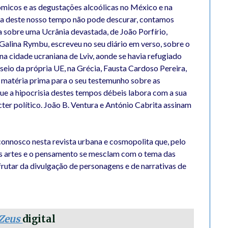
micos e as degustações alcoólicas no México e na
sta deste nosso tempo não pode descurar, contamos
 sobre uma Ucrânia devastada, de João Porfírio,
 Galina Rymbu, escreveu no seu diário em verso, sobre o
na cidade ucraniana de Lviv, aonde se havia refugiado
 seio da própria UE, na Grécia, Fausta Cardoso Pereira,
a matéria prima para o seu testemunho sobre as
que a hipocrisia destes tempos débeis labora com a sua
cter político. João B. Ventura e António Cabrita assinam
nnosco nesta revista urbana e cosmopolita que, pelo
 as artes e o pensamento se mesclam com o tema das
frutar da divulgação de personagens e de narrativas de
Zeus
digital